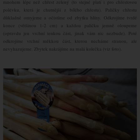
mnohem lépe než chřest zelený (to stejné platí i pro chřestovou
polévku, která je chutnější z bílého chřestu). Paličky chřestu
důkladně omyjeme a očistíme od zbytku hlíny. Odkrojíme tvrdé
konce (většinou 1-2 cm) a každou paličku jemně oloupeme
(opravdu jen vrchní tenkou část, jinak vám nic nezbude). Poté
odkrojíme vrchní měkkou část, kterou necháme stranou, ale
nevyhazujeme. Zbytek nakrájíme na malá kolečka (viz foto).