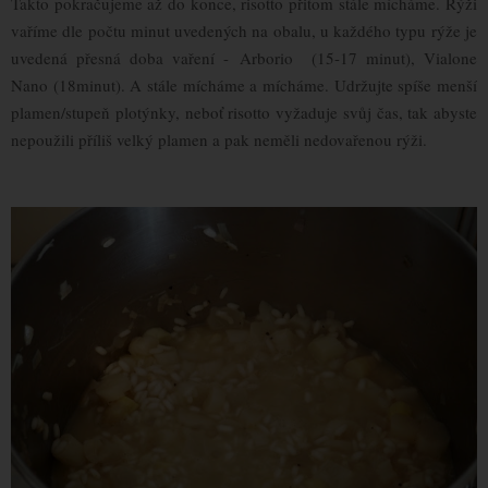
Takto pokračujeme až do konce, risotto přitom stále mícháme. Rýži
vaříme dle počtu minut uvedených na obalu, u každého typu rýže je
uvedená přesná doba vaření - Arborio (15-17 minut), Vialone
Nano (18minut). A stále mícháme a mícháme. Udržujte spíše menší
plamen/stupeň plotýnky, neboť risotto vyžaduje svůj čas, tak abyste
nepoužili příliš velký plamen a pak neměli nedovařenou rýži.