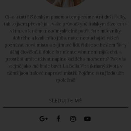
Ciao a tutti! S českým pasem a temperamentní duší Italky,
tak to jsem přesně já... vaše průvodkyně italským životem a
vším, co k němu neodmyslitelně patří. Jste milovníky
dobrého a kvalitního jídla, máte neutuchající vášeň
poznávat nová místa a zajímavé lidi, řídíte se heslem "šaty
dělaj člověka", il dolce far niente vám není nijak cizí, a
prostě si umíte užívat naplno každého momentu? Pak vás
stejně jako mě bude bavit La Bella Vita (krásný život), v
němž jsou Italové naprostí mistři. Pojďme si tu jízdu užít
společně!
SLEDUJTE MĚ