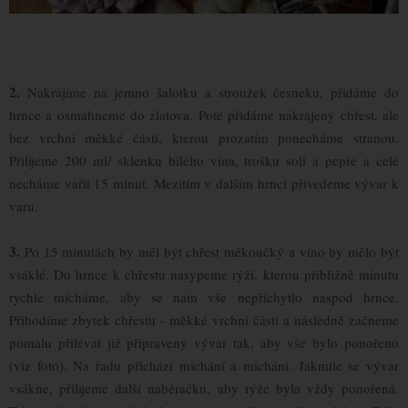
2.
Nakrájíme na jemno šalotku a stroužek česneku, přidáme do
hrnce a osmahneme do zlatova. Poté přidáme nakrájený chřest, ale
bez vrchní měkké části, kterou prozatím ponecháme stranou.
Přilijeme 200 ml/ sklenku bílého vína, trošku soli a pepře a celé
necháme vařit 15 minut. Mezitím v dalším hrnci přivedeme vývar k
varu.
3.
Po 15 minutách by měl být chřest měkoučký a víno by mělo být
vsáklé. Do hrnce k chřestu nasypeme rýži, kterou přibližně minutu
rychle mícháme, aby se nám vše nepřichytlo naspod hrnce.
Přihodíme zbytek chřestu - měkké vrchní části a následně začneme
pomalu přilévat již připravený vývar tak, aby vše bylo ponořeno
(viz foto). Na řadu přichází míchání a míchání. Jakmile se vývar
vsákne, přilijeme další naběračku, aby rýže byla vždy ponořená.