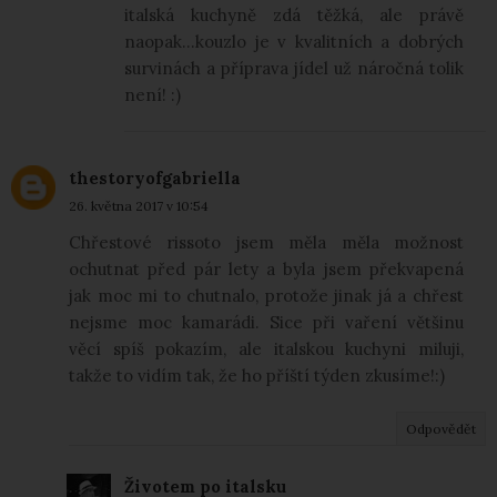
italská kuchyně zdá těžká, ale právě
naopak...kouzlo je v kvalitních a dobrých
survinách a příprava jídel už náročná tolik
není! :)
thestoryofgabriella
26. května 2017 v 10:54
Chřestové rissoto jsem měla měla možnost
ochutnat před pár lety a byla jsem překvapená
jak moc mi to chutnalo, protože jinak já a chřest
nejsme moc kamarádi. Sice při vaření většinu
věcí spíš pokazím, ale italskou kuchyni miluji,
takže to vidím tak, že ho příští týden zkusíme!:)
Odpovědět
Životem po italsku