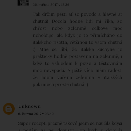
26. května 2017 v 12:36
Tak držím pěsti ať se povede a hlavně ať
chutná! Docela hodně lidí mi říká, že
chřest nebo zelenině celkově moc
neholduje, ale když je to přimícháno do
italského risotta, většinou to všem chutná
:) Mně se líbí, že italská kuchyně je
prakticky hodně postavená na zelenině, i
když to vzhledem k pizze a těstovinám
moc nevypadá. A ještě více mám radost,
že lidem vařená zelenina v italských
pokrmech prostě chutná :)
Unknown
6. června 2017 v 23:42
Super recept, přesně takové jsem se naučila kdysi
a nedám na něj dopustit. Jen bych si dovolila