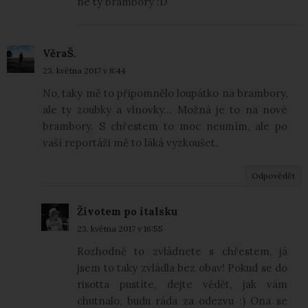
ne ty brambory :D
VěraŠ.
23. května 2017 v 8:44
No, taky mě to připomnělo loupátko na brambory,
ale ty zoubky a vlnovky... Možná je to na nové
brambory. S chřestem to moc neumím, ale po
vaší reportáži mě to láká vyzkoušet.
Odpovědět
Životem po italsku
23. května 2017 v 16:55
Rozhodně to zvládnete s chřestem, já
jsem to taky zvládla bez obav! Pokud se do
risotta pustíte, dejte vědět, jak vám
chutnalo, budu ráda za odezvu :) Ona se