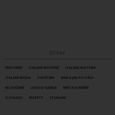
ŠTÍTKY
FEATURED
ITALSKÁ KUCHYNĚ
ITALSKÁ KULTURA
ITALSKÁ MÓDA
ITALŠTINA
KAM A JAK PO ITÁLII
KE STAŽENÍ
LAGO DI GARDA
MÍSTA K VIDĚNÍ
O ITALECH
RECEPTY
STUDIUM