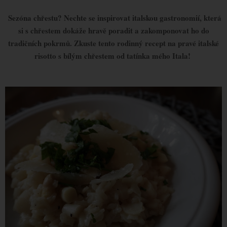
Sezóna chřestu? Nechte se inspirovat italskou gastronomií, která
si s chřestem dokáže hravě poradit a zakomponovat ho do
tradičních pokrmů. Zkuste tento rodinný recept na pravé italské
risotto s bílým chřestem od tatínka mého Itala!