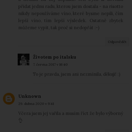
přidat jednu radu, kterou jsem dostala - na risotto
nikdy nepoužíváme víno, které bysme nepili, čím
lepší víno, tím lepší výsledek. Ostatně zbytek
můžeme vypít, tak proč si nedopřát :-)
Odpovědět
Životem po italsku
7. června 2017 v 16:40
To je pravda, jsem ani nezmínila, děkuji! :)
Unknown
29. dubna 2020 v 9:41
Včera jsem jej vařila a musím říct že bylo výborný
👌