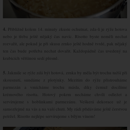
4.
Přibližně kolem 14. minuty zkuste ochutnat, zda-li je rýže hotova
nebo je třeba ještě nějaký čas navíc. Risotto byste neměli nechat
rozvařit, ale pokud je při skusu zrnko ještě hodně tvrdé, pak nějaký
ten čas bude potřeba nechat dovařit. Každopádně čas uvedený na
krabicích většinou sedí přesně.
5.
Jakmile se rýže zdá být hotová, zrnka by měla být trochu tužší při
skousnutí, sundáme z plotýnky. Mezitím do rýže přistrouháme
parmezán a vmícháme trochu másla, díky čemuž docílíme
krémového risotta. Hotový pokrm necháme chvíli odležet a
servírujeme s hoblinkami parmezánu. Veškerá dekorace už je
samozřejmě na vás a na vaší chuti. My rádi přidáváme ještě čerstvou
petržel. Risotto nejlépe servírujeme s bílým vínem!