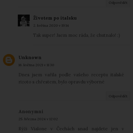
Odpovědět
Životem po italsku
2. května 2020 v 19:14
Tak super! Jsem moc ráda, že chutnalo! :)
Unknown
16. května 2021 v 11:30
Dnes jsem vařila podle vašeho receptu italské
rizoto s chřestem, bylo opravdu výborné
Odpovědět
Anonymní
25. března 2024 v 12:02
Rýži Vialone v Čechách snad najdete jen v