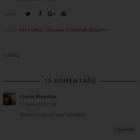
SHARE:
ŠTÍTKY:
FEATURED
,
ITALSKÁ KUCHYNĚ
,
RECEPTY
loading..
13 KOMENTÁŘŮ
Czech Blondýn
23. května 2017 v 7:45
Hmm,to vypadá moc lahodně!
Odpovědět