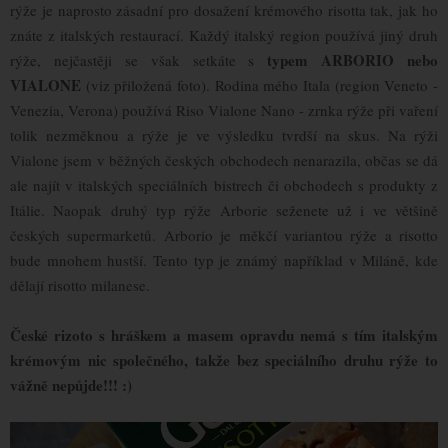
rýže je naprosto zásadní pro dosažení krémového risotta tak, jak ho
znáte z italských restaurací. Každý italský region používá jiný druh
typem ARBORIO nebo
rýže, nejčastěji se však setkáte s
VIALONE
(viz přiložená foto). Rodina mého Itala (region Veneto -
Venezia, Verona) používá Riso Vialone Nano - zrnka rýže při vaření
tolik nezměknou a rýže je ve výsledku tvrdší na skus. Na rýži
Vialone jsem v běžných českých obchodech nenarazila, občas se dá
ale najít v italských speciálních bistrech či obchodech s produkty z
Itálie. Naopak druhý typ rýže Arborie seženete už i ve většině
českých supermarketů. Arborio je měkčí variantou rýže a risotto
bude mnohem hustší. Tento typ je známý například v Miláně, kde
dělají risotto milanese.
České rizoto s hráškem a masem opravdu nemá s tím italským
krémovým nic společného, takže bez speciálního druhu rýže to
vážně nepůjde!!! :)