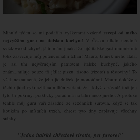
recept od mého
Minulý týden se mi podařilo vyškemrat vzácný
nejvyššího guru na italskou kuchyni!
V Česku nikdo neodolá
svíčkové od tchyně, já to mám jinak. Do tajů italské gastronomie mě
totiž zasvěcuje můj potencionální tchán! Mauro, tatínek mého Itala,
je asi tím nejvěrnějším patriotem italské kuchyně, jakého
znám...miluje pouze tři jídla: pizzu, risotto (rizoto) a těstoviny! To
však neznamená, že jeho jídelníček je monotónní. Mauro dokáže z
těchto jídel vykouzlit na milión variant, že i když v zásadě točí jen
tyto tři pokrmy, prakticky pořád má na talíři něco jiného. A protože
tenhle můj guru vaří zásadně ze sezónních surovin, když se tak
koukám po místních trzích, chřest tyto dny zaplavuje všechny
stánky.
"Jedno italské chřestové risotto, per favore!"