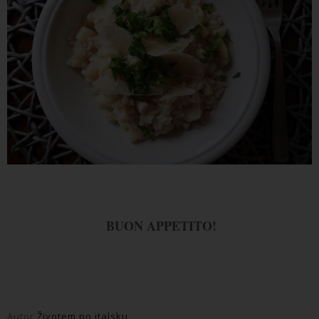
BUON APPETITO!
Autor
Životem po italsku