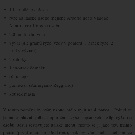
1 kilo bílého chřestu
rýže na italské risotto (nejlépe Arborio nebo Vialone
Nano) - cca 150g/na osobu
200 ml bílého vína
vývar (dle gramů rýže, vždy v poměru: 1 hrnek rýže, 2
hrnky vývaru)
2 šalotky
1 stroužek česneku
sůl a pepř
parmezán (Parmigiano-Reggiano)
kousek másla
4 porce.
V tomto poměru by vám risotto mělo vyjít na
Pokud se
hlavní jídlo
150g rýže na
jedná o
, doporučuji výše napsaných
osobu
primo
. Jestli sestavujete italské menu, risotto se jí jako tzv.
piatto
(první chod po předkrmu), pak by vám mělo stačit pouze