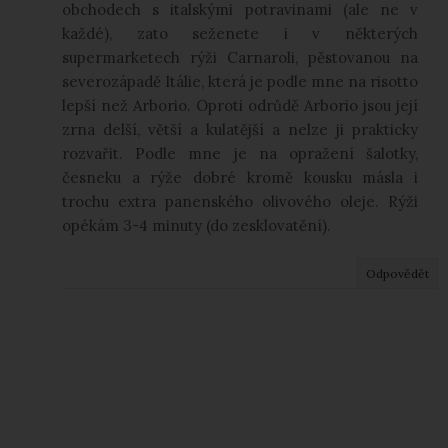
obchodech s italskými potravinami (ale ne v
každé), zato seženete i v některých
supermarketech rýži Carnaroli, pěstovanou na
severozápadě Itálie, která je podle mne na risotto
lepší než Arborio. Oproti odrůdě Arborio jsou její
zrna delší, větší a kulatější a nelze ji prakticky
rozvařit. Podle mne je na opražení šalotky,
česneku a rýže dobré kromě kousku másla i
trochu extra panenského olivového oleje. Rýži
opékám 3-4 minuty (do zesklovatění).
Odpovědět