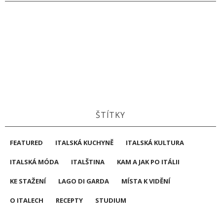
ŠTÍTKY
FEATURED
ITALSKÁ KUCHYNĚ
ITALSKÁ KULTURA
ITALSKÁ MÓDA
ITALŠTINA
KAM A JAK PO ITÁLII
KE STAŽENÍ
LAGO DI GARDA
MÍSTA K VIDĚNÍ
O ITALECH
RECEPTY
STUDIUM