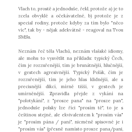
Vlach to, prostě a jednoduše, řekl, protože a) je to
zcela obvyklé a očekávatelné, b) protože je z
special rodiny, protože kdyby za tím bylo "něco
víc", tak by - nějak adekvátně - reagoval na Tvou
SMSu.
Neznám řeč těla Vlachů, neznám vlašské idiomy,
ale mohu to vysvětlit na příkladu: typický Čech,
čím je rozzuřenější, tím je brunátnější, hlučnější,
v gestech agresivnější. Typický Polák, čím je
rozzuřenější, tím je jeho hlas klidnější, ale s
precisnější dikcí, mírně tišší, v gestech je
umírněnější. Zpravidla přejde z vykání na
"polotykání", z "prosze pana" na "prosze pan",
jednoduše polsky lze říci "prosím tě", to je s
češtinou stejné, ale ekvivalentem k "prosím vás"
je "prosím pána / paní", nicméně spisovné je i
"prosím vás" (přesně namísto prosze pana/pani,