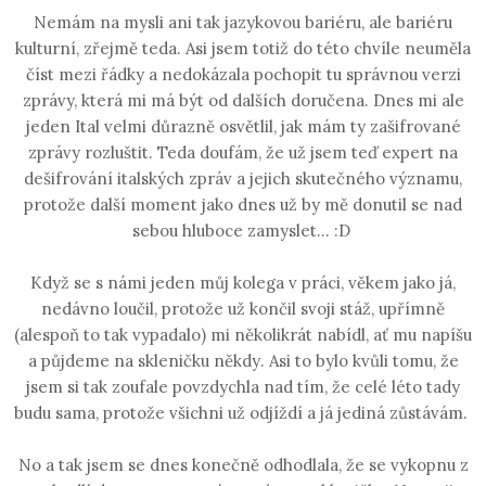
Nemám na mysli ani tak jazykovou bariéru, ale bariéru
kulturní, zřejmě teda. Asi jsem totiž do této chvíle neuměla
číst mezi řádky a nedokázala pochopit tu správnou verzi
zprávy, která mi má být od dalších doručena. Dnes mi ale
jeden Ital velmi důrazně osvětlil, jak mám ty zašifrované
zprávy rozluštit. Teda doufám, že už jsem teď expert na
dešifrování italských zpráv a jejich skutečného významu,
protože další moment jako dnes už by mě donutil se nad
sebou hluboce zamyslet... :D
Když se s námi jeden můj kolega v práci, věkem jako já,
nedávno loučil, protože už končil svoji stáž, upřímně
(alespoň to tak vypadalo) mi několikrát nabídl, ať mu napíšu
a půjdeme na skleničku někdy. Asi to bylo kvůli tomu, že
jsem si tak zoufale povzdychla nad tím, že celé léto tady
budu sama, protože všichni už odjíždí a já jediná zůstávám.
No a tak jsem se dnes konečně odhodlala, že se vykopnu z