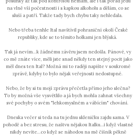
posunky až tak pod kontrolou nemám, ale i tak pořád jedu
na vlně vší počestnosti i s kapkou alkoholu a dělám, co se
sluší a patří. Takže tady bych chybu taky nehledala.
Nebo třeba tenhle Ital navštívil pohraniční okolí České
republiky, kde se to těmito holkami jen blýská.
Tak já nevím...k žádnému závěru jsem nedošla. Pánové, vy
co mě znáte více, měli jste snad někdy ten stejný pocit jako
měl dnes ten Ital? Možná mi to raději napište v soukromé
zprávě, kdyby to bylo nějak veřejnosti nedostupné.
Nebo, že by si tu mojí zprávu přečetla přímo jeho slečna?
To by možná vše vysvětlilo a já bych mohla zahnat všechny
své pochyby o svém "lehkomyslném a vábícím" chování.
Dneska večer si teda na tu jednu skleničku zajdu sama. V
pohodě a bez stresu, že naštvu nějakou Italku...i když vlastně
nikdy nevíte...co když se náhodou na mě číšník pěkně