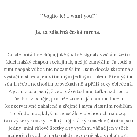
"Voglio te! I want you!"
Já, ta zákeřná česká mrcha.
Co ale pořád nechápu, jaké špatné signály vysílám, že to
kluci italský chápou zcela jinak, než já zamýšlím. Já totiž s
nimi naopak vůbec nic nezamýšlím. Jsem docela skromná a
vystačím si teda jen s tím mým jediným Italem. Přemýšlím,
zda-li třeba nechodím provokativně a přílíš sexy oblečená.
A je mi zcela jasný, že se právě teď můj taťka nad touto
úvahou zasměje, protože zrovna já chodím docela
konzervativně zahalená a zřejmě i mým vlastním rodičům
to přijde moc, když mi neustále v obchodech nabízejí
takový sexy kousky. Jediný můj krátký kousek v šatníku jsou
jedny
mini riflové šortky a ty vytáhnu vážně jen v těch
nejhorších vedrech a to nikdy ne do nějaké společnosti.