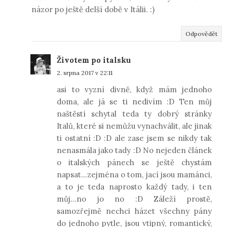
názor po ještě delší době v Itálii. :)
Odpovědět
Životem po italsku
2. srpna 2017 v 22:11
asi to vyzní divně, když mám jednoho
doma, ale já se ti nedivím :D Ten můj
naštěstí schytal teda ty dobrý stránky
Italů, které si nemůžu vynachválit, ale jinak
ti ostatní :D :D ale zase jsem se nikdy tak
nenasmála jako tady :D No nejeden článek
o italských pánech se ještě chystám
napsat...zejména o tom, jací jsou mamánci,
a to je teda naprosto každý tady, i ten
můj...no jo no :D Záleží prostě,
samozřejmě nechci házet všechny pány
do jednoho pytle, jsou vtipný, romantický,