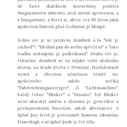
de facto dialektem moravštiny, používá
Jungmannovu mluvnici, arciť mírně upravenou, a
s hungarismy, a která je, skrze cca 80 letou jaksi
společnou historii, plná čechismů, je hloupé.
Jedna věc je se jazykem domluvit á la "kde je
záchod"?, "hledám psa do svého spřežení" a "tuto
Powered by
Burptech
-
FB Like Box Popup Widget
trafiku nekoupím, je poškrábaná". Druhá věc je,
řekněme, domluvit se na nějaké vyšší obchodní
úrovni, na úřadu (třeba v Němčině, Hochdeutsch
nemá s obecnou němčinou téměř nic
společného, nikdo neříká
"Fahrtrichtungsanzeiger", či "Lichtmaschine",
každý řekne "Blinker" a "Dinamo", byť Blinker
není ukazatel směru a dynamo je generátor s
permanentním buzením, nikoli alternátor). A
úplně jiný level je porozumět humoru, idiomům,
fraseologii, a už úplně jinde je řeč těla.