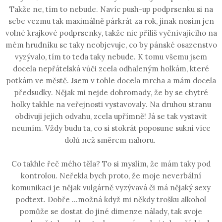
Takže ne, tím to nebude. Navíc push-up podprsenku si na
sebe vezmu tak maximálně párkrát za rok, jinak nosím jen
volné krajkové podprsenky, takže nic příliš vyčnívajícího na
mém hrudníku se taky neobjevuje, co by pánské osazenstvo
vyzývalo, tím to teda taky nebude. K tomu všemu jsem
docela nepřátelská vůči zcela odhaleným holkám, které
potkám ve městě. Jsem v tohle docela mrcha a mám docela
předsudky. Nějak mi nejde dohromady, že by se chytré
holky takhle na veřejnosti vystavovaly. Na druhou stranu
obdivuji jejich odvahu, zcela upřímně! Já se tak vystavit
neumím. Vždy budu ta, co si stokrát poposune sukni více
dolů než směrem nahoru.
Co takhle řeč mého těla? To si myslím, že mám taky pod
kontrolou. Neřekla bych proto, že moje neverbální
komunikaci je nějak vulgárně vyzývavá či má nějaký sexy
podtext. Dobře ...možná když mi někdy trošku alkohol
pomůže se dostat do jiné dimenze nálady, tak svoje