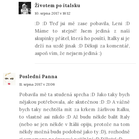
Životem po italsku
10. srpna 2017 v 16:12
:D :D Teď jsi mě zase pobavila, Leni :D
Máme to stejně! Jsem jediná z naší
skupinky přátel, která ho pouští, Italky si je
drží na uzdě jinak :D Děkuji za komentář,
aspoň vím, že nejsem jediná :)
Poslední Panna
11. srpna 2017 v 21:06
Pobavila mě ta studená sprcha :D Jako taky bych
nějakou potřebovala, ale skutečnou :D :D A vážně
bych taky nechtěla mít za krkem žárlivou Italku,
to vlastně asi nikdo :D Až budu někde balit Italy
(nebo se jen někde v Itálii opiju, protože na tom
někdy možná budu podobně jako ty :D), rozhodně