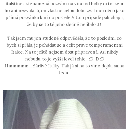
italštině asi znamená pozvání na víno od holky (a to jsem
ho ani nezvala já, on vlastně celou dobu zval mě) něco jako
přímá pozvánka k ní do postele.V tom případě pak chápu,
že by se to té jeho slečně nelíbilo :D
Tak jsem mu jen studeně odpověděla, že to poslední, co
bych si přála, je pohádat se a čelit pravé temperamentní
Italce. Na to ještě nejsem dost připravená. Asi nikdy
nebudu, to je vyšší level tohle.
:D :D :D
Hmmmmm... žárlivé Italky. Tak já si na to víno dojdu sama
teda.