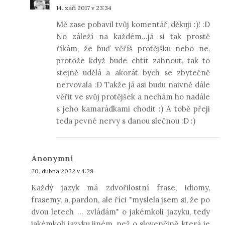
14. září 2017 v 23:34
Mě zase pobavil tvůj komentář, děkuji :)! :D
No záleží na každém...já si tak prostě
říkám, že buď věříš protějšku nebo ne,
protože když bude chtít zahnout, tak to
stejně udělá a akorát bych se zbytečně
nervovala :D Takže já asi budu naivně dále
věřit ve svůj protějšek a nechám ho nadále
s jeho kamarádkami chodit :) A tobě přeji
teda pevné nervy s danou slečnou :D :)
Anonymní
20. dubna 2022 v 4:29
Každý jazyk má zdvořilostní frase, idiomy,
frasemy, a, pardon, ale říci "myslela jsem si, že po
dvou letech ... zvládám" o jakémkoli jazyku, tedy
jakémkoli jazyku jiném, než o slovenčině, která je