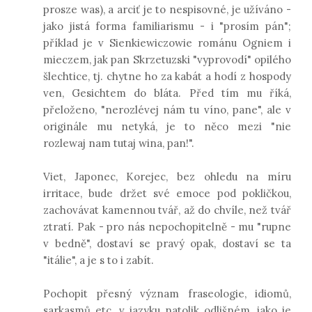
prosze was), a arciť je to nespisovné, je užíváno -
jako jistá forma familiarismu - i "prosím pán";
příklad je v Sienkiewiczowie románu Ogniem i
mieczem, jak pan Skrzetuzski "vyprovodí" opilého
šlechtice, tj. chytne ho za kabát a hodí z hospody
ven, Gesichtem do bláta. Před tím mu říká,
přeloženo, "nerozlévej nám tu víno, pane", ale v
originále mu netyká, je to něco mezi "nie
rozlewaj nam tutaj wina, pan!".
Viet, Japonec, Korejec, bez ohledu na míru
irritace, bude držet své emoce pod pokličkou,
zachovávat kamennou tvář, až do chvíle, než tvář
ztratí. Pak - pro nás nepochopitelně - mu "rupne
v bedně", dostaví se pravý opak, dostaví se ta
"itálie", a je s to i zabít.
Pochopit přesný význam fraseologie, idiomů,
sarkasmů etc. v jazyku natolik odlišném, jako je