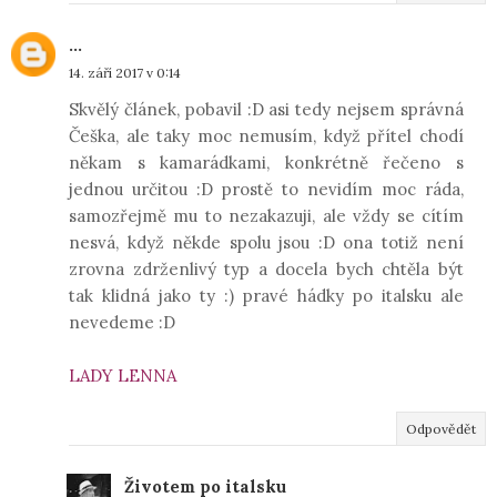
...
14. září 2017 v 0:14
Skvělý článek, pobavil :D asi tedy nejsem správná
Češka, ale taky moc nemusím, když přítel chodí
někam s kamarádkami, konkrétně řečeno s
jednou určitou :D prostě to nevidím moc ráda,
samozřejmě mu to nezakazuji, ale vždy se cítím
nesvá, když někde spolu jsou :D ona totiž není
zrovna zdrženlivý typ a docela bych chtěla být
tak klidná jako ty :) pravé hádky po italsku ale
nevedeme :D
LADY LENNA
Odpovědět
Životem po italsku