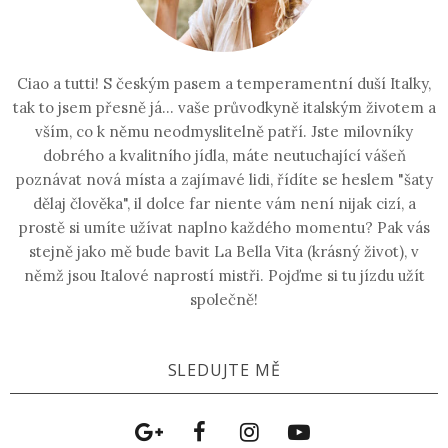
Ciao a tutti! S českým pasem a temperamentní duší Italky,
tak to jsem přesně já... vaše průvodkyně italským životem a
vším, co k němu neodmyslitelně patří. Jste milovníky
dobrého a kvalitního jídla, máte neutuchající vášeň
poznávat nová místa a zajímavé lidi, řídíte se heslem "šaty
dělaj člověka", il dolce far niente vám není nijak cizí, a
prostě si umíte užívat naplno každého momentu? Pak vás
stejně jako mě bude bavit La Bella Vita (krásný život), v
němž jsou Italové naprostí mistři. Pojďme si tu jízdu užít
společně!
SLEDUJTE MĚ