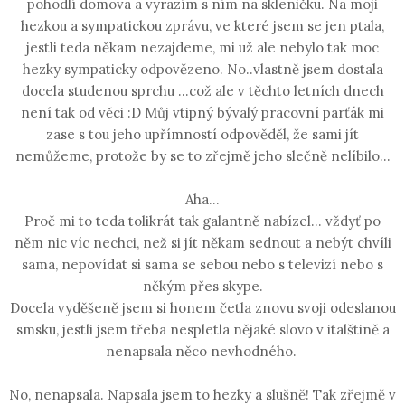
pohodlí domova a vyrazím s ním na skleničku. Na moji
hezkou a sympatickou zprávu, ve které jsem se jen ptala,
jestli teda někam nezajdeme, mi už ale nebylo tak moc
hezky sympaticky odpovězeno. No..vlastně jsem dostala
docela studenou sprchu ...což ale v těchto letních dnech
není tak od věci :D Můj vtipný bývalý pracovní parťák mi
zase s tou jeho upřímností odpověděl, že sami jít
nemůžeme, protože by se to zřejmě jeho slečně nelíbilo...
Aha...
Proč mi to teda tolikrát tak galantně nabízel... vždyť po
něm nic víc nechci, než si jít někam sednout a nebýt chvíli
sama, nepovídat si sama se sebou nebo s televizí nebo s
někým přes skype.
Docela vyděšeně jsem si honem četla znovu svoji odeslanou
smsku, jestli jsem třeba nespletla nějaké slovo v italštině a
nenapsala něco nevhodného.
No, nenapsala. Napsala jsem to hezky a slušně! Tak zřejmě v