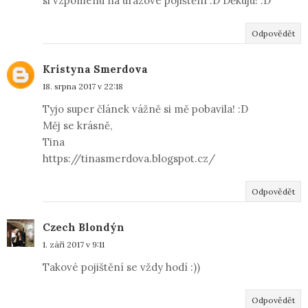
si vzpomenu na úrazové pojištění :D Děkuju! :D
Odpovědět
Kristyna Smerdova
18. srpna 2017 v 22:18
Tyjo super článek vážně si mě pobavila! :D
Měj se krásně,
Tina
https://tinasmerdova.blogspot.cz/
Odpovědět
Czech Blondýn
1. září 2017 v 9:11
Takové pojištění se vždy hodí :))
Odpovědět