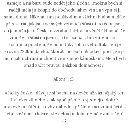
usměje a na baru bude sedět jeho slečna...možná bych si
raději měla jít koupit do obchodu láhev vína a vypít si jí
sama doma. Nikomu tím neuškodím a všichni budou nadále
předstírat, jak jsou ve svých vztazích šťastní. A třeba jsou,
co já můžu jako Česka o vztahu Ital-Italka vědět? Hlavně, že
vím, že já šťastná jsem ...a to i sama s tím vínem, co si
koupím a pocitem, že mám taky toho svého Itala, jen je
zrovna 220km daleko. Akorát mě teď nahlodává pocit, že já
mu nijak nebráním chodit ven s jeho kámoškami. Měla bych
snad začít pravou italskou domácnost?
Allora!.. :D
A holky české...dávejte si bacha na dovče až vás nějaký ten
Ital okouzlí nebo si alespoň předem sjednejte dobré
úrazové pojištění...kdyby náhodou přišlo na srovnání účtů s
jeho slečnou, o které jste celou tu dobu neměly ani tušení
:D