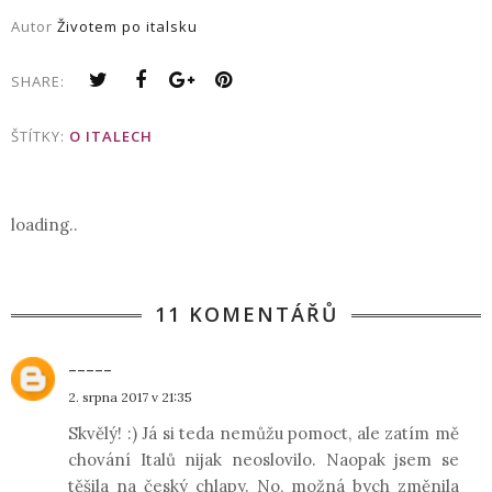
Autor
Životem po italsku
SHARE:
ŠTÍTKY:
O ITALECH
loading..
11 KOMENTÁŘŮ
-----
2. srpna 2017 v 21:35
Skvělý! :) Já si teda nemůžu pomoct, ale zatím mě
chování Italů nijak neoslovilo. Naopak jsem se
těšila na český chlapy. No, možná bych změnila