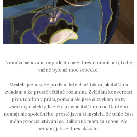
Nemůžu se s vámi nepodělit o své dnešní odmítnutí, to by
vážně bylo až moc sobecké.
Myslela jsem si, že po dvou letech už tak nějak italštinu
zvládám a že prostě většině rozumím. Zvládám konverzaci
přes telefon v práci, pomalu ale jistě si zvykám na ty
všechny dialekty, které s pravou italštinou od Danteho
nemají nic společného, prostě jsem si myslela, že tuhle část
mého procesu stávání se Italkou už mám za sebou. Ale
nemám, jak se dnes ukázalo.