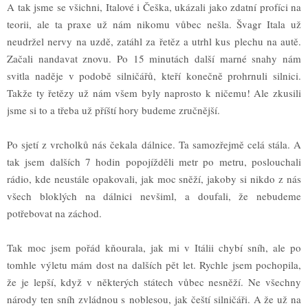
A tak jsme se v
š
ichni, Italové i
Č
e
š
ka, ukázali jako zdatní profíci na
teorii, ale ta praxe u
ž
nám nikomu v
ů
bec ne
š
la.
Š
vagr Itala u
ž
neudr
ž
el nervy na uzd
ě
, zatáhl za
ř
et
ě
z a utrhl kus plechu na aut
ě
.
Za
č
ali nandavat znovu. Po 15 minutách dal
š
í marné snahy nám
svitla nad
ě
je v podob
ě
silni
č
á
řů
, kte
ř
í kone
č
n
ě
prohrnuli silnici.
Tak
ž
e ty
ř
et
ě
zy u
ž
nám v
š
em byly naprosto k ni
č
emu! Ale zkusili
jsme si to a t
ř
eba u
ž
p
ř
í
š
tí hory budeme zru
č
n
ě
j
š
í.
Po sjetí z vrcholk
ů
nás
č
ekala dálnice. Ta samoz
ř
ejm
ě
celá stála. A
tak jsem dal
š
ích 7 hodin popojí
ž
d
ě
li metr po metru, poslouchali
rádio, kde neustále opakovali, jak moc sn
ěž
í, jakoby si nikdo z nás
v
š
ech blokl
ý
ch na dálnici nev
š
iml, a doufali,
ž
e nebudeme
pot
ř
ebovat na záchod.
Tak moc jsem po
ř
ád k
ň
ourala, jak mi v Itálii chybí sníh, ale po
tomhle v
ý
letu mám dost na dal
š
ích p
ě
t let. Rychle jsem pochopila,
ž
e je lep
š
í, kdy
ž
v n
ě
kter
ý
ch státech v
ů
bec nesn
ěž
í. Ne v
š
echny
národy ten sníh zvládnou s
noblesou, jak
č
e
š
tí silni
č
á
ř
i. A
ž
e u
ž
na