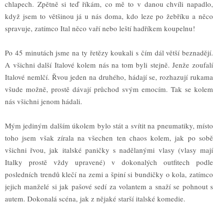
chlapech. Zp
ě
tn
ě
si te
ď ř
íkám, co m
ě
to v danou chvíli napadlo,
kdy
ž
jsem to v
ě
t
š
inou já u nás doma, kdo leze po
ž
eb
ř
íku a n
ě
co
spravuje, zatímco Ital n
ě
co va
ř
í nebo le
š
tí had
ř
íkem koupelnu!
Po 45 minutách jsme na ty
ř
et
ě
zy koukali s
č
ím dál v
ě
t
š
í beznad
ě
jí.
A v
š
ichni dal
š
í Italové kolem nás na tom byli stejn
ě
. Jen
ž
e zoufalí
Italové neml
č
í.
Ř
vou jeden na druhého, hádají se, rozhazují rukama
v
š
ude mo
ž
n
ě
, prost
ě
dávají pr
ů
chod sv
ý
m emocím. Tak se kolem
nás v
š
ichni jenom hádali.
M
ý
m jedin
ý
m dal
š
ím úkolem bylo stát a svítit na pneumatiky, místo
toho jsem v
š
ak zírala na v
š
echen ten chaos kolem, jak po sob
ě
v
š
ichni
ř
vou, jak italské pani
č
ky s nad
ě
lan
ý
mi vlasy (vlasy mají
Italky prost
ě
v
ž
dy upravené) v dokonal
ý
ch outfitech podle
posledních trend
ů
kle
č
í na zemi a
š
piní si bundi
č
ky o kola, zatímco
jejich man
ž
elé si jak pa
š
ové sedí za volantem a sna
ž
í se pohnout s
autem. Dokonalá scéna, jak z n
ě
jaké star
š
í italské komedie.