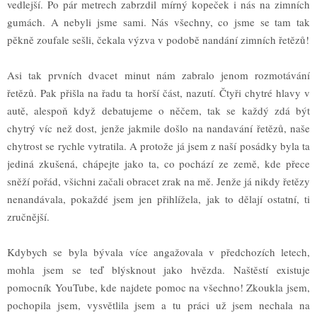
vedlej
š
í. Po pár metrech zabrzdil mírn
ý
kope
č
ek i nás na zimních
gumách. A nebyli jsme sami. Nás v
š
echny, co jsme se tam tak
p
ě
kn
ě
zoufale se
š
li,
č
ekala v
ý
zva v podob
ě
nandání zimních
ř
et
ě
z
ů
!
Asi tak prvních dvacet minut nám zabralo jenom rozmotávání
ř
et
ě
z
ů
. Pak p
ř
i
š
la na
ř
adu ta hor
š
í
č
ást, nazutí.
Č
ty
ř
i chytré hlavy v
aut
ě
, alespo
ň
kdy
ž
debatujeme o n
ěč
em, tak se ka
ž
d
ý
zdá b
ý
t
chytr
ý
víc ne
ž
dost, jen
ž
e jakmile do
š
lo na nandavání
ř
et
ě
z
ů
, na
š
e
chytrost se rychle vytratila. A proto
ž
e já jsem z na
š
í posádky byla ta
jediná zku
š
ená, chápejte jako ta, co pochází ze zem
ě
, kde p
ř
ece
sn
ěž
í po
ř
ád, v
š
ichni za
č
ali obracet zrak na m
ě
. Jen
ž
e já nikdy
ř
et
ě
zy
nenandávala, poka
ž
dé jsem jen p
ř
ihlí
ž
ela, jak to d
ě
lají ostatní, ti
zru
č
n
ě
j
š
í.
Kdybych se byla b
ý
vala více anga
ž
ovala v p
ř
edchozích letech,
mohla jsem se te
ď
bl
ý
sknout jako hv
ě
zda. Na
š
t
ě
stí existuje
pomocník YouTube, kde najdete pomoc na v
š
echno! Zkoukla jsem,
pochopila jsem, vysv
ě
tlila jsem a tu práci u
ž
jsem nechala na