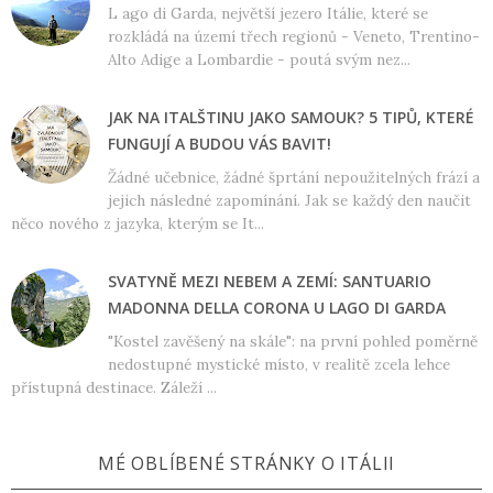
L ago di Garda, největší jezero Itálie, které se
rozkládá na území třech regionů - Veneto, Trentino-
Alto Adige a Lombardie - poutá svým nez...
JAK NA ITALŠTINU JAKO SAMOUK? 5 TIPŮ, KTERÉ
FUNGUJÍ A BUDOU VÁS BAVIT!
Žádné učebnice, žádné šprtání nepoužitelných frází a
jejich následné zapomínání. Jak se každý den naučit
něco nového z jazyka, kterým se It...
SVATYNĚ MEZI NEBEM A ZEMÍ: SANTUARIO
MADONNA DELLA CORONA U LAGO DI GARDA
"Kostel zavěšený na skále": na první pohled poměrně
nedostupné mystické místo, v realitě zcela lehce
přístupná destinace. Záleží ...
MÉ OBLÍBENÉ STRÁNKY O ITÁLII