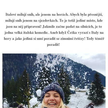
Italové milují sníh, ale jenom na horách. Abych byla p
ř
esn
ě
j
š
í,
milují sníh jenom na sjezdovkách. To je toti
ž
jediné místo, kde
jsou na n
ě
j p
ř
ipraveni! Jakmile za
č
ne padat na silnicích, je to
jedna velká italská komedie. Aneb kdy
ž Č
e
š
ka vyrazí s Italy na
hory a jako jediná si umí poradit se zimními
ř
et
ě
zy! Tedy tém
ěř
poradit!