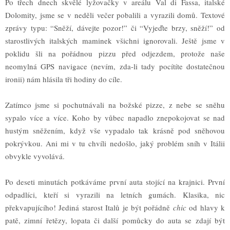
Po t
ř
ech dnech skv
ě
lé ly
ž
ova
č
ky v areálu Val di Fassa, italské
Dolomity, jsme se v ned
ě
li ve
č
er pobalili a vyrazili dom
ů
. Textové
zprávy typu: “Sn
ěž
í, dávejte pozor!”
č
i “Vyje
ď
te brzy, sn
ěž
í!” od
starostliv
ý
ch italsk
ý
ch maminek v
š
ichni ignorovali. Je
š
t
ě
jsme v
poklidu
š
li na po
ř
ádnou pizzu p
ř
ed odjezdem, proto
ž
e na
š
e
neomylná GPS navigace (nevím, zda-li tady pocítíte dostate
č
nou
ironii) nám hlásila t
ř
i hodiny do cíle.
Zatímco jsme si pochutnávali na bo
ž
ské pizze, z nebe se sn
ě
hu
sypalo více a více. Koho by v
ů
bec napadlo znepokojovat se nad
hust
ý
m sn
ěž
ením, kdy
ž
v
š
e vypadalo tak krásn
ě
pod sn
ě
hovou
pokr
ý
vkou. Ani mi v tu chvíli nedo
š
lo, jak
ý
problém sníh v Itálii
obvykle vyvolává.
Po deseti minutách potkáváme první auta stojící na krajnici. První
odpadlíci, kte
ř
í si vyrazili na letních gumách. Klasika, nic
p
ř
ekvapujícího! Jediná starost Ital
ů
je b
ý
t po
ř
ádn
ě
chic
od hlavy k
pat
ě
, zimní
ř
et
ě
zy, lopata
č
i dal
š
í pom
ů
cky do auta se zdají b
ý
t