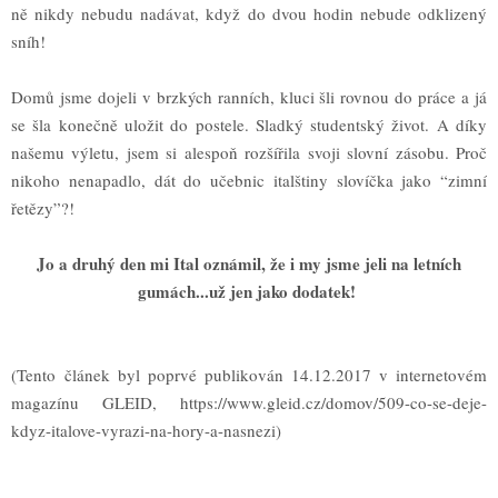
n
ě
nikdy nebudu nadávat, kdy
ž
do dvou hodin nebude odklizen
ý
sníh!
Dom
ů
jsme dojeli v brzk
ý
ch ranních, kluci
š
li rovnou do práce a já
se
š
la kone
č
n
ě
ulo
ž
it do postele. Sladk
ý
studentsk
ý ž
ivot. A díky
na
š
emu v
ý
letu, jsem si alespo
ň
roz
š
í
ř
ila svoji slovní zásobu. Pro
č
nikoho nenapadlo, dát do u
č
ebnic ital
š
tiny sloví
č
ka jako “zimní
ř
et
ě
zy”?!
Jo a druhý den mi Ital oznámil, že i my jsme jeli na letních
gumách...už jen jako dodatek!
(Tento
článek byl poprvé publikován 14.12.2017 v internetovém
magazínu GLEID,
https://www.gleid.cz/domov/509-co-se-deje-
kdyz-italove-vyrazi-na-hory-a-nasnezi)