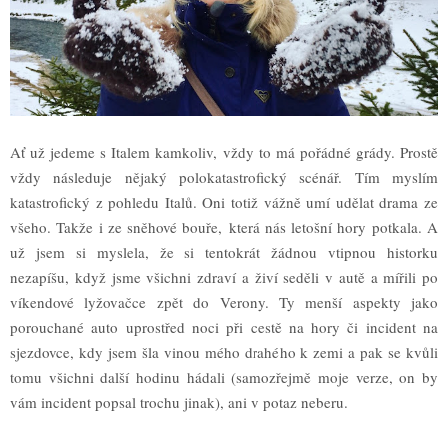
A
ť
u
ž
jedeme s Italem kamkoliv, v
ž
dy to má po
ř
ádné grády. Prost
ě
v
ž
dy následuje n
ě
jak
ý
polokatastrofick
ý
scéná
ř
. Tím myslím
katastrofick
ý
z pohledu Ital
ů
. Oni toti
ž
vá
ž
n
ě
umí ud
ě
lat drama ze
v
š
eho. Tak
ž
e i ze sn
ě
hové bou
ř
e,
která nás leto
š
ní hory potkala. A
u
ž
jsem si myslela,
ž
e si tentokrát
ž
ádnou vtipnou historku
nezapí
š
u, kdy
ž
jsme v
š
ichni zdraví a
ž
iví sed
ě
li v aut
ě
a mí
ř
ili po
víkendové ly
ž
ova
č
ce zp
ě
t do Verony. Ty men
š
í aspekty jako
porouchané auto uprost
ř
ed noci p
ř
i cest
ě
na hory
č
i incident na
sjezdovce, kdy jsem
š
la vinou mého drahého k zemi a pak se kv
ů
li
tomu v
š
ichni dal
š
í hodinu hádali (samoz
ř
ejm
ě
moje verze, on by
vám incident popsal trochu jinak), ani v potaz neberu.