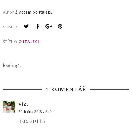
Autor
Životem po italsku
SHARE:
ŠTÍTKY:
O ITALECH
loading..
1 KOMENTÁŘ
Viki
26. ledna 2018 v 8:19
:D:D:D:D hhh