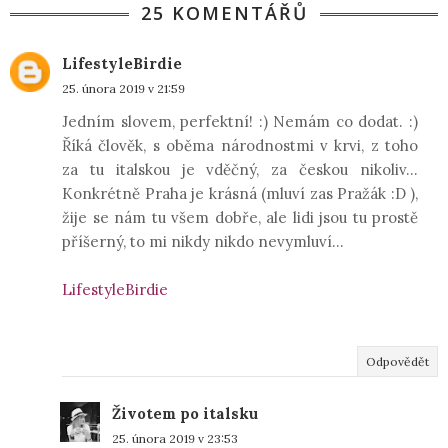
25 KOMENTÁŘŮ
LifestyleBirdie
25. února 2019 v 21:59
Jedním slovem, perfektní! :) Nemám co dodat. :)
Říká člověk, s oběma národnostmi v krvi, z toho
za tu italskou je vděčný, za českou nikoliv...
Konkrétně Praha je krásná (mluví zas Pražák :D ),
žije se nám tu všem dobře, ale lidi jsou tu prostě
příšerný, to mi nikdy nikdo nevymluví...
LifestyleBirdie
Odpovědět
Životem po italsku
25. února 2019 v 23:53