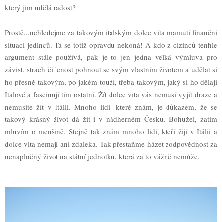
který jim udělá radost?
Prostě...nehledejme za takovým italským dolce vita mamutí finanční
situaci jedinců. Ta se totiž opravdu nekoná! A kdo z cizinců tenhle
argument stále používá, pak je to jen jedna velká výmluva pro
závist, strach či lenost pohnout se svým vlastním životem a udělat si
ho přesně takovým, po jakém touží, třeba takovým, jaký si ho dělají
Italové a fascinují tím ostatní. Žít dolce vita vás nemusí vyjít draze a
nemusíte žít v Itálii. Mnoho lidí, které znám, je důkazem, že se
takový krásný život dá žít i v nádherném Česku. Bohužel, zatím
mluvím o menšině. Stejně tak znám mnoho lidí, kteří žijí v Itálii a
dolce vita nemají ani zdaleka. Tak přestaňme házet zodpovědnost za
nenaplněný život na státní jednotku, která za to vážně nemůže.