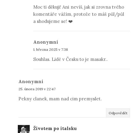
Moc ti děkuji! Ani nevíš, jak si zrovna tvého
komentáře vážím, protože to máš půl/půl
a shodujeme se! ❤️
Anonymní
1. března 2025 v 7:38
Souhlas. Lidé v Česku to je masakr..
Anonymní
25. února 2019 v 22:47
Pekny clanek, mam nad cim premyslet.
Odpovědět
Životem po italsku