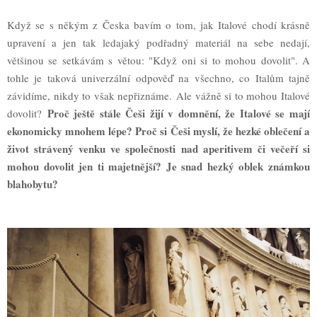
Když se s někým z Česka bavím o tom, jak Italové chodí krásně
upravení a jen tak ledajaký podřadný materiál na sebe nedají,
většinou se setkávám s větou: "Když oni si to mohou dovolit". A
tohle je taková univerzální odpověď na všechno, co Italům tajně
závidíme, nikdy to však nepřiznáme.
Ale vážně si to mohou Italové
Proč ještě stále Češi žijí v domnění, že Italové se mají
dovolit?
ekonomicky mnohem lépe? Proč si Češi myslí, že hezké oblečení a
život strávený venku ve společnosti nad aperitivem či večeří si
mohou dovolit jen ti majetnější? Je snad hezký oblek známkou
blahobytu?