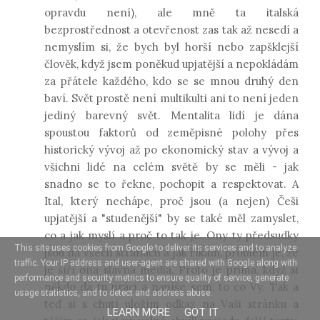
opravdu není), ale mně ta italská
bezprostřednost a otevřenost zas tak až nesedí a
nemyslím si, že bych byl horší nebo zapšklejší
člověk, když jsem poněkud upjatější a nepokládám
za přátele každého, kdo se se mnou druhý den
baví. Svět prostě není multikulti ani to není jeden
jediný barevný svět. Mentalita lidí je dána
spoustou faktorů od zeměpisné polohy přes
historický vývoj až po ekonomický stav a vývoj a
všichni lidé na celém světě by se měli - jak
snadno se to řekne, pochopit a respektovat. A
Ital, který nechápe, proč jsou (a nejen) Češi
upjatější a "studenější" by se také měl zamyslet,
co a jak myslí a proč to tak je. Ony ty předsudky
This site uses cookies from Google to deliver its services and to analyze
jsou na všech stranách a jak říkám, problém je, že
traffic. Your IP address and user-agent are shared with Google along with
je šíří ona slavná média. Proto je prima, když si
performance and security metrics to ensure quality of service, generate
někdo dá tu práci a napíše sem, to co Vy. Tak a
usage statistics, and to detect and address abuse.
teď si s chutí uložím odkaz na Vaši stránku a
LEARN MORE
GOT IT