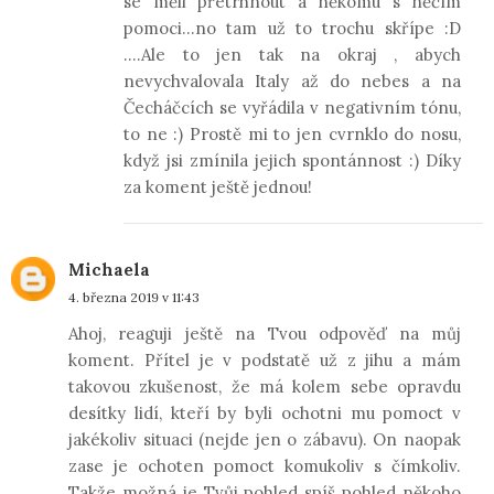
se měli přetrhnout a někomu s něčím
pomoci...no tam už to trochu skřípe :D
....Ale to jen tak na okraj , abych
nevychvalovala Italy až do nebes a na
Čecháčcích se vyřádila v negativním tónu,
to ne :) Prostě mi to jen cvrnklo do nosu,
když jsi zmínila jejich spontánnost :) Díky
za koment ještě jednou!
Michaela
4. března 2019 v 11:43
Ahoj, reaguji ještě na Tvou odpověď na můj
koment. Přítel je v podstatě už z jihu a mám
takovou zkušenost, že má kolem sebe opravdu
desítky lidí, kteří by byli ochotni mu pomoct v
jakékoliv situaci (nejde jen o zábavu). On naopak
zase je ochoten pomoct komukoliv s čímkoliv.
Takže možná je Tvůj pohled spíš pohled někoho