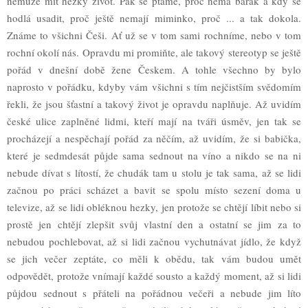
nemůže mít hezký život. Pak se ptáme, proč nemá barák a kdy se
hodlá usadit, proč ještě nemají miminko, proč ... a tak dokola.
Známe to všichni Češi. Ať už se v tom sami rochníme, nebo v tom
rochní okolí nás. Opravdu mi promiňte, ale takový stereotyp se ještě
pořád v dnešní době žene Českem. A tohle všechno by bylo
naprosto v pořádku, kdyby vám všichni s tím nejčistším svědomím
řekli, že jsou šťastní a takový život je opravdu naplňuje. Až uvidím
české ulice zaplněné lidmi, kteří mají na tváři úsměv, jen tak se
procházejí a nespěchají pořád za něčím, až uvidím, že si babička,
které je sedmdesát půjde sama sednout na víno a nikdo se na ni
nebude dívat s lítostí, že chudák tam u stolu je tak sama, až se lidi
začnou po práci scházet a bavit se spolu místo sezení doma u
televize, až se lidi obléknou hezky, jen protože se chtějí líbit nebo si
prostě jen chtějí zlepšit svůj vlastní den a ostatní se jim za to
nebudou pochlebovat, až si lidi začnou vychutnávat jídlo, že když
se jich večer zeptáte, co měli k obědu, tak vám budou umět
odpovědět, protože vnímají každé sousto a každý moment, až si lidi
půjdou sednout s přáteli na pořádnou večeři a nebude jim líto