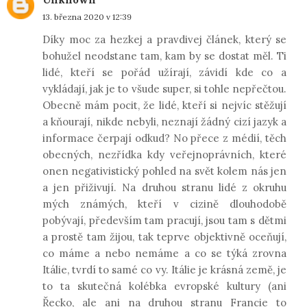
13. března 2020 v 12:39
Díky moc za hezkej a pravdivej článek, který se
bohužel neodstane tam, kam by se dostat měl. Ti
lidé, kteří se pořád užírají, závidí kde co a
vykládají, jak je to všude super, si tohle nepřečtou.
Obecně mám pocit, že lidé, kteří si nejvíc stěžují
a kňourají, nikde nebyli, neznají žádný cizí jazyk a
informace čerpají odkud? No přece z médií, těch
obecných, nezřídka kdy veřejnoprávních, které
onen negativistický pohled na svět kolem nás jen
a jen přiživují. Na druhou stranu lidé z okruhu
mých známých, kteří v cizině dlouhodobě
pobývají, především tam pracují, jsou tam s dětmi
a prostě tam žijou, tak teprve objektivně oceňují,
co máme a nebo nemáme a co se týká zrovna
Itálie, tvrdí to samé co vy. Itálie je krásná země, je
to ta skutečná kolébka evropské kultury (ani
Řecko, ale ani na druhou stranu Francie to