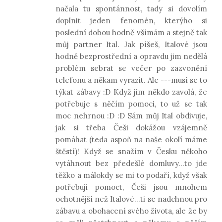
načala tu spontánnost, tady si dovolím
doplnit jeden fenomén, kterýho si
poslední dobou hodně všímám a stejně tak
můj partner Ital. Jak píšeš, Italové jsou
hodně bezprostřední a opravdu jim nedělá
problém sebrat se večer po zazvonění
telefonu a někam vyrazit. Ale ---musí se to
týkat zábavy :D Když jim někdo zavolá, že
potřebuje s něčím pomoci, to už se tak
moc nehrnou :D :D Sám můj Ital obdivuje,
jak si třeba Češi dokážou vzájemně
pomáhat (teda aspoň na naše okolí máme
štěstí)! Když se snažím v Česku někoho
vytáhnout bez předešlé domluvy...to jde
těžko a málokdy se mi to podaří, když však
potřebuji pomoct, Češi jsou mnohem
ochotnější než Italové...ti se nadchnou pro
zábavu a obohacení svého života, ale že by