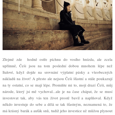
Zřejmě zde hodně ostře píchnu do vosího hnízda, ale zcela
upřímně, Češi jsou na tom poslední dobou mnohem lépe než
Italové, když dojde na srovnání výplatní pásky a všeobecných
nákladů na život! A přesto ale nejsou Češi šťastní a stále poukazují
na ty ostatní, co se mají lépe. Promiňte mi to, moji drazí Češi, můj
národe, který jsi mě vychoval...ale je na čase chápat, že se musí
investovat tak, aby vás ten život prostě bavil a naplňoval. Když
někdo investuje do sebe a dělá se tak šťastným, neznamená to, že
má krásný barák a auťák snů, tudíž jeho investice už můžou plynout