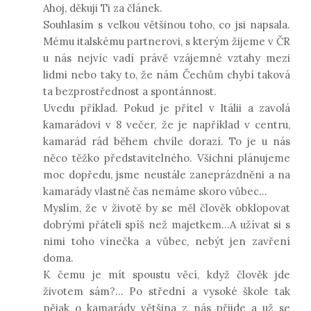
Ahoj, děkuji Ti za článek.
Souhlasím s velkou většinou toho, co jsi napsala.
Mému italskému partnerovi, s kterým žijeme v ČR
u nás nejvíc vadí právě vzájemné vztahy mezi
lidmi nebo taky to, že nám Čechům chybí taková
ta bezprostřednost a spontánnost.
Uvedu příklad. Pokud je přítel v Itálii a zavolá
kamarádovi v 8 večer, že je například v centru,
kamarád rád během chvíle dorazí. To je u nás
něco těžko představitelného. Všichni plánujeme
moc dopředu, jsme neustále zaneprázdněni a na
kamarády vlastně čas nemáme skoro vůbec...
Myslím, že v životě by se měl člověk obklopovat
dobrými přáteli spíš než majetkem...A užívat si s
nimi toho vínečka a vůbec, nebýt jen zavření
doma.
K čemu je mít spoustu věcí, když člověk jde
životem sám?... Po střední a vysoké škole tak
nějak o kamarády většina z nás přijde a už se