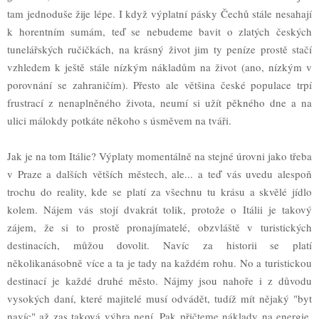
tam jednoduše žije lépe. I když výplatní pásky Čechů stále nesahají
k horentním sumám, teď se nebudeme bavit o zlatých českých
tunelářských ručičkách, na krásný život jim ty peníze prostě stačí
vzhledem k ještě stále nízkým nákladům na život (ano, nízkým v
porovnání se zahraničím). Přesto ale většina české populace trpí
frustrací z nenaplněného života, neumí si užít pěkného dne a na
ulici málokdy potkáte někoho s úsměvem na tváři.
Jak je na tom Itálie? Výplaty momentálně na stejné úrovni jako třeba
v Praze a dalších větších městech, ale... a teď vás uvedu alespoň
trochu do reality, kde se platí za všechnu tu krásu a skvělé jídlo
kolem. Nájem vás stojí dvakrát tolik, protože o Itálii je takový
zájem, že si to prostě pronajímatelé, obzvláště v turistických
destinacích, můžou dovolit. Navíc za historii se platí
několikanásobně více a ta je tady na každém rohu. No a turistickou
destinací je každé druhé město. Nájmy jsou nahoře i z důvodu
vysokých daní, které majitelé musí odvádět, tudíž mít nějaký "byt
navíc" až zas taková výhra není. Pak přičteme náklady na energie,