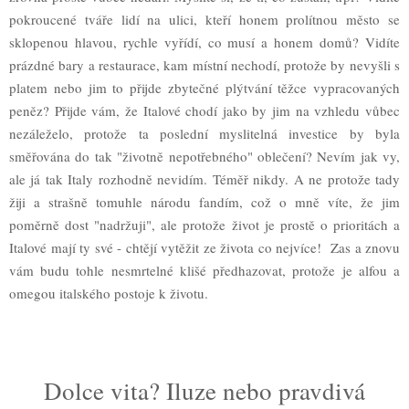
pokroucené tváře lidí na ulici, kteří honem prolítnou město se
sklopenou hlavou, rychle vyřídí, co musí a honem domů? Vidíte
prázdné bary a restaurace, kam místní nechodí, protože by nevyšli s
platem nebo jim to přijde zbytečné plýtvání těžce vypracovaných
peněz? Přijde vám, že Italové chodí jako by jim na vzhledu vůbec
nezáleželo, protože ta poslední myslitelná investice by byla
směřována do tak "životně nepotřebného" oblečení? Nevím jak vy,
ale já tak Italy rozhodně nevidím. Téměř nikdy. A ne protože tady
žiji a strašně tomuhle národu fandím, což o mně víte, že jim
poměrně dost "nadržuji", ale protože život je prostě o prioritách a
Italové mají ty své - chtějí vytěžit ze života co nejvíce! Zas a znovu
vám budu tohle nesmrtelné klišé předhazovat, protože je alfou a
omegou italského postoje k životu.
Dolce vita? Iluze nebo pravdivá