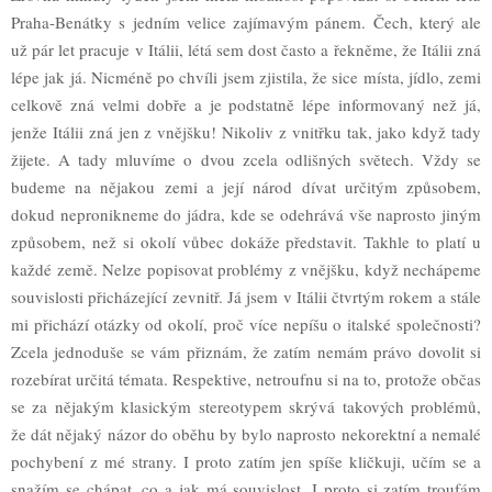
Praha-Benátky s jedním velice zajímavým pánem. Čech, který ale
už pár let pracuje v Itálii, létá sem dost často a řekněme, že Itálii zná
lépe jak já. Nicméně po chvíli jsem zjistila, že sice místa, jídlo, zemi
celkově zná velmi dobře a je podstatně lépe informovaný než já,
jenže Itálii zná jen z vnějšku! Nikoliv z vnitřku tak, jako když tady
žijete. A tady mluvíme o dvou zcela odlišných světech. Vždy se
budeme na nějakou zemi a její národ dívat určitým způsobem,
dokud nepronikneme do jádra, kde se odehrává vše naprosto jiným
způsobem, než si okolí vůbec dokáže představit. Takhle to platí u
každé země. Nelze popisovat problémy z vnějšku, když nechápeme
souvislosti přicházející zevnitř. Já jsem v Itálii čtvrtým rokem a stále
mi přichází otázky od okolí, proč více nepíšu o italské společnosti?
Zcela jednoduše se vám přiznám, že zatím nemám právo dovolit si
rozebírat určitá témata. Respektive, netroufnu si na to, protože občas
se za nějakým klasickým stereotypem skrývá takových problémů,
že dát nějaký názor do oběhu by bylo naprosto nekorektní a nemalé
pochybení z mé strany. I proto zatím jen spíše kličkuji, učím se a
snažím se chápat, co a jak má souvislost. I proto si zatím troufám