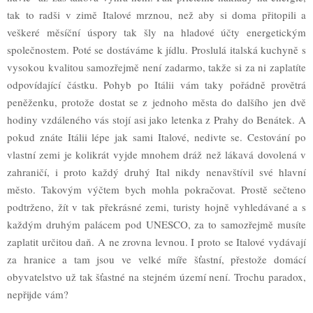
tak to radši v zimě Italové mrznou, než aby si doma přitopili a
veškeré měsíční úspory tak šly na hladové účty energetickým
společnostem. Poté se dostáváme k jídlu. Proslulá italská kuchyně s
vysokou kvalitou samozřejmě není zadarmo, takže si za ni zaplatíte
odpovídající částku. Pohyb po Itálii vám taky pořádně provětrá
peněženku, protože dostat se z jednoho města do dalšího jen dvě
hodiny vzdáleného vás stojí asi jako letenka z Prahy do Benátek. A
pokud znáte Itálii lépe jak sami Italové, nedivte se. Cestování po
vlastní zemi je kolikrát vyjde mnohem dráž než lákavá dovolená v
zahraničí, i proto každý druhý Ital nikdy nenavštívil své hlavní
město. Takovým výčtem bych mohla pokračovat. Prostě sečteno
podtrženo, žít v tak překrásné zemi, turisty hojně vyhledávané a s
každým druhým palácem pod UNESCO, za to samozřejmě musíte
zaplatit určitou daň. A ne zrovna levnou. I proto se Italové vydávají
za hranice a tam jsou ve velké míře šťastní, přestože domácí
obyvatelstvo už tak šťastné na stejném území není. Trochu paradox,
nepřijde vám?