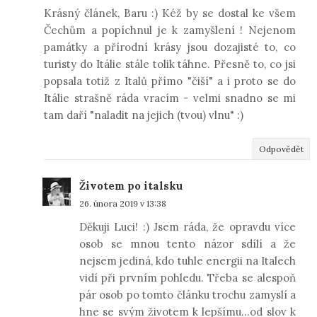
Krásný článek, Baru :) Kéž by se dostal ke všem
Čechům a popíchnul je k zamyšlení ! Nejenom
památky a přírodní krásy jsou dozajisté to, co
turisty do Itálie stále tolik táhne. Přesně to, co jsi
popsala totiž z Italů přímo "čiší" a i proto se do
Itálie strašně ráda vracím - velmi snadno se mi
tam daří "naladit na jejich (tvou) vlnu" :)
Odpovědět
Životem po italsku
26. února 2019 v 13:38
Děkuji Luci! :) Jsem ráda, že opravdu více
osob se mnou tento názor sdílí a že
nejsem jediná, kdo tuhle energii na Italech
vidí při prvním pohledu. Třeba se alespoň
pár osob po tomto článku trochu zamyslí a
hne se svým životem k lepšímu...od slov k