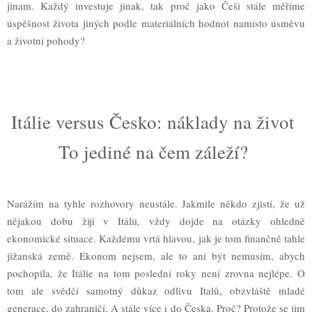
jinam. Každý investuje jinak, tak proč jako Češi stále měříme
úspěšnost života jiných podle materiálních hodnot namísto úsměvu
a životní pohody?
Itálie versus Česko: náklady na život
To jediné na čem záleží?
Narážím na tyhle rozhovory neustále. Jakmile někdo zjistí, že už
nějakou dobu žiji v Itálii, vždy dojde na otázky ohledně
ekonomické situace. Každému vrtá hlavou, jak je tom finančně tahle
jižanská země. Ekonom nejsem, ale to ani být nemusím, abych
pochopila, že Itálie na tom poslední roky není zrovna nejlépe. O
tom ale svědčí samotný důkaz odlivu Italů, obzvláště mladé
generace, do zahraničí. A stále více i do Česka. Proč? Protože se jim