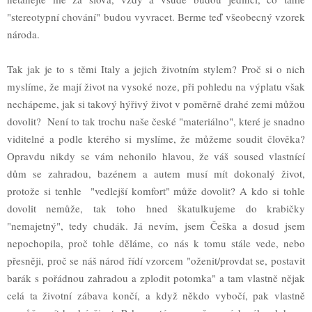
"stereotypní chování" budou vyvracet. Berme teď všeobecný vzorek
národa.
Tak jak je to s těmi Italy a jejich životním stylem? Proč si o nich
myslíme, že mají život na vysoké noze, při pohledu na výplatu však
nechápeme, jak si takový hýřivý život v poměrně drahé zemi můžou
dovolit? Není to tak trochu naše české "materiálno", které je snadno
viditelné a podle kterého si myslíme, že můžeme soudit člověka?
Opravdu nikdy se vám nehonilo hlavou, že váš soused vlastnící
dům se zahradou, bazénem a autem musí mít dokonalý život,
protože si tenhle "vedlejší komfort" může dovolit? A kdo si tohle
dovolit nemůže, tak toho hned škatulkujeme do krabičky
"nemajetný", tedy chudák. Já nevím, jsem Češka a dosud jsem
nepochopila, proč tohle děláme, co nás k tomu stále vede, nebo
přesněji, proč se náš národ řídí vzorcem "oženit/provdat se, postavit
barák s pořádnou zahradou a zplodit potomka" a tam vlastně nějak
celá ta životní zábava končí, a když někdo vybočí, pak vlastně