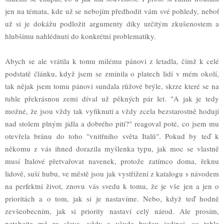
jen na témata, kde už se nebojím předhodit vám své pohledy, neboť
už si je dokážu podložit argumenty díky určitým zkušenostem a
hlubšímu nahlédnutí do konkrétní problematiky.
Abych se ale vrátila k tomu milému pánovi z letadla, čímž k celé
podstatě článku, když jsem se zmínila o platech lidí v mém okolí,
tak nějak jsem tomu pánovi sundala růžové brýle, skrze které se na
tuhle překrásnou zemi díval už pěkných pár let. "A jak je tedy
možné, že jsou vždy tak vyfiknutí a vždy zcela bezstarostně hodují
nad stolem plným jídla a dobrého pití?" reagoval poté, co jsem mu
otevřela bránu do toho "vnitřního světa Italů". Pokud by teď k
někomu z vás ihned dorazila myšlenka typu, jak moc se vlastně
musí Italové přetvařovat navenek, protože zatímco doma, řeknu
lidově, suší hubu, ve městě jsou jak vystřižení z katalogu s návodem
na perfektní život, znovu vás svedu k tomu, že je vše jen a jen o
prioritách a o tom, jak si je nastavíme. Nebo, když teď hodně
zevšeobecním, jak si priority nastaví celý národ. Ale prosím,
netahejte mě za slova, vždy a všude budou jedinci, co tahle