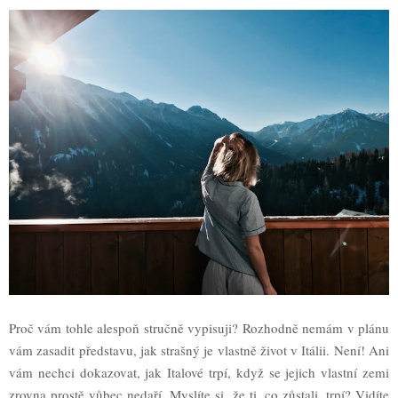
Proč vám tohle alespoň stručně vypisuji? Rozhodně nemám v plánu
vám zasadit představu, jak strašný je vlastně život v Itálii. Není! Ani
vám nechci dokazovat, jak Italové trpí, když se jejich vlastní zemi
zrovna prostě vůbec nedaří. Myslíte si, že ti, co zůstali, trpí? Vidíte