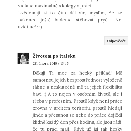
vídáme maximálně s kolegy v práci...
Uvědomuji si to čím dál víc, myslím, že se
nakonec ještě budeme stěhovat pryč... No,
uvidíme! :-)
Odpovědět
Životem po italsku
28. února 2019 v 13:45
Děkuji Ti moc za hezký příklad! Mě
samotnou jejich bezprostřednost vyloženě
táhne a neskutečně mě ta jejich flexibilita
baví :) A to nejen v osobním životě, ale i
třeba v profesním. Prostě když není práce
zrovna v určitém teritoriu, prostě hledají
jinde a přesunou se nebo do práce dojíždí
klidně každý den přes hodinu, ale jsou rádi,
že tu práci mají. Když už jsi tak hezky