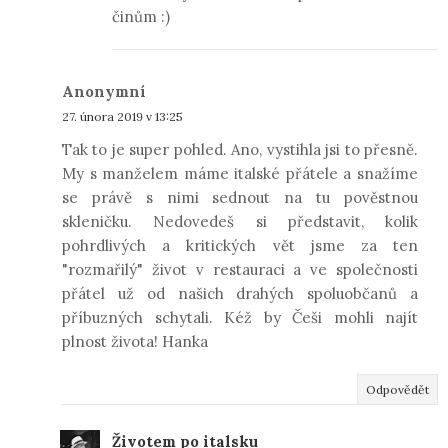
činům :)
Anonymní
27. února 2019 v 13:25
Tak to je super pohled. Ano, vystihla jsi to přesně.
My s manželem máme italské přátele a snažíme
se právě s nimi sednout na tu pověstnou
skleničku. Nedovedeš si představit, kolik
pohrdlivých a kritických vět jsme za ten
"rozmařilý" život v restauraci a ve společnosti
přátel už od našich drahých spoluobčanů a
příbuzných schytali. Kéž by Češi mohli najít
plnost života! Hanka
Odpovědět
Životem po italsku