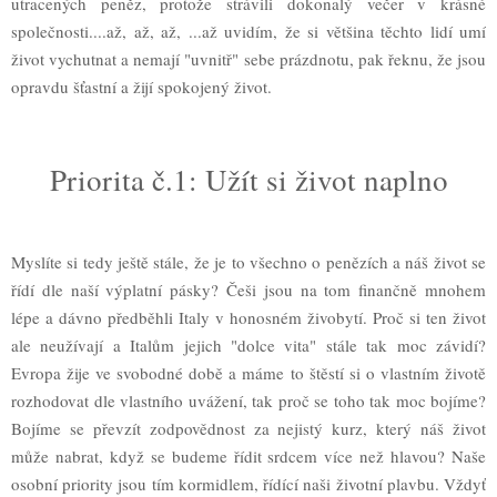
utracených peněz, protože strávili dokonalý večer v krásné
společnosti....až, až, až, ...až uvidím, že si většina těchto lidí umí
život vychutnat a nemají "uvnitř" sebe prázdnotu, pak řeknu, že jsou
opravdu šťastní a žijí spokojený život.
Priorita č.1: Užít si život naplno
Myslíte si tedy ještě stále, že je to všechno o penězích a náš život se
řídí dle naší výplatní pásky? Češi jsou na tom finančně mnohem
lépe a dávno předběhli Italy v honosném živobytí. Proč si ten život
ale neužívají a Italům jejich "dolce vita" stále tak moc závidí?
Evropa žije ve svobodné době a máme to štěstí si o vlastním životě
rozhodovat dle vlastního uvážení, tak proč se toho tak moc bojíme?
Bojíme se převzít zodpovědnost za nejistý kurz, který náš život
může nabrat, když se budeme řídit srdcem více než hlavou? Naše
osobní priority jsou tím kormidlem, řídící naši životní plavbu. Vždyť