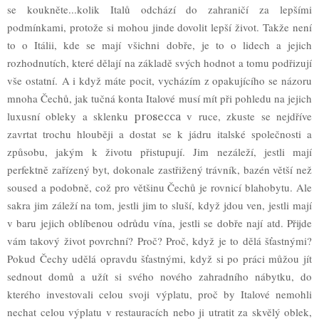
se koukněte...kolik Italů odchází do zahraničí za lepšími
podmínkami, protože si mohou jinde dovolit lepší život. Takže není
to o Itálii, kde se mají všichni dobře, je to o lidech a jejich
rozhodnutích, které dělají na základě svých hodnot a tomu podřizují
vše ostatní.
A i když máte pocit, vycházím z opakujícího se názoru
mnoha Čechů, jak tučná konta Italové musí mít při pohledu na jejich
luxusní obleky a sklenku
v ruce, zkuste se nejdříve
prosecca
zavrtat trochu hlouběji a dostat se k jádru italské společnosti a
způsobu, jakým k životu přistupují. Jim nezáleží, jestli mají
perfektně zařízený byt, dokonale zastřižený trávník, bazén větší než
soused a podobně, což pro většinu Čechů je rovnicí blahobytu. Ale
sakra jim záleží na tom, jestli jim to sluší, když jdou ven, jestli mají
v baru jejich oblíbenou odrůdu vína, jestli se dobře nají atd. Přijde
vám takový život povrchní? Proč? Proč, když je to dělá šťastnými?
Pokud Čechy udělá opravdu šťastnými, když si po práci můžou jít
sednout domů a užít si svého nového zahradního nábytku, do
kterého investovali celou svoji výplatu, proč by Italové nemohli
nechat celou výplatu v restauracích nebo ji utratit za skvělý oblek,