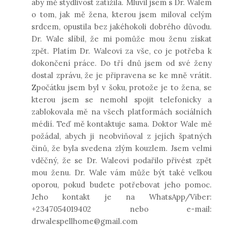
aby mě stydlivost zatížila. Mluvil jsem s Dr. Walem
o tom, jak mě žena, kterou jsem miloval celým
srdcem, opustila bez jakéhokoli dobrého důvodu.
Dr. Wale slíbil, že mi pomůže mou ženu získat
zpět. Platím Dr. Waleovi za vše, co je potřeba k
dokončení práce. Do tří dnů jsem od své ženy
dostal zprávu, že je připravena se ke mně vrátit.
Zpočátku jsem byl v šoku, protože je to žena, se
kterou jsem se nemohl spojit telefonicky a
zablokovala mě na všech platformách sociálních
médií. Teď mě kontaktuje sama. Doktor Wale mě
požádal, abych ji neobviňoval z jejích špatných
činů, že byla svedena zlým kouzlem. Jsem velmi
vděčný, že se Dr. Waleovi podařilo přivést zpět
mou ženu. Dr. Wale vám může být také velkou
oporou, pokud budete potřebovat jeho pomoc.
Jeho kontakt je na WhatsApp/Viber:
+2347054019402 nebo e-mail:
drwalespellhome@gmail.com