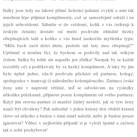
Italky jsou tedy na takové přímé lichotící jednání zvyklé a umí tak
mnohem lépe přijímat komplimenty, což se samozřejmě odráží i na
jejich sebevědomí. Sáhněte si do svědomí, kolik z vás (referuji k
českým ženám) dostalo od muže pochvalu ohledně hezky
obepínajících šatů a kolika z vás hned naskočila myšlenka typu:
“Měla bych začít držet dietu, protože mě šaty moc obepínají?”
Upřímně si troufnu říci, že bychom se podivily nad tak velkým
číslem. Italku by tohle ale napadlo jen zřídka! Naopak by se každé
rozzářily oči a poděkovaly by za hezký kompliment. A taky by jim
bylo úplně jedno, zda-li pochvala přichází od partnera, kolegy,
spolujezdce v tramvaji či náhodného kolemjdoucího. Zatímco české
ženy umí v naprosté většině, teď se odvolávám na výsledky
několika průzkumů, přijmout pouze kompliment od svého partnera.
Když jim zrovna partner či manžel žádný nesloží, jak se tyto ženy
naučí být chváleny? Pak náhodně v jeden krásný den obdrží krásná
slovo od někoho a budou s nimi umět naložit, nebo je budou pouze
ignorovat? Vůbec v nejhorším případě si je vyloží špatně a začnou
tak o sobě pochybovat!