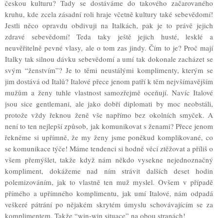
českou kulturu? Tady se dostáváme do takového začarovaného
kruhu, kde zcela zásadní roli hraje včetně kultury také sebevědomí!
Jestli něco opravdu obdivuji na Italkách, pak je to právě jejich
zdravé sebevědomí! Teda taky ještě jejich husté, lesklé a
neuvěřitelně pevné vlasy, ale o tom zas jindy. Čím to je? Proč mají
Italky tak silnou dávku sebevědomí a umí tak dokonale zacházet se
svým “ženstvím”? Je to těmi neustálými komplimenty, kterým se
jim dostává od Italů? Italové přece jenom patří k těm nejvšímavějším
mužům a ženy tuhle vlastnost samozřejmě oceňují. Navíc Italové
jsou sice gentlemani, ale jako dobří diplomati by moc neobstáli,
protože vždy řeknou ženě vše napřímo bez okolních smyček. A
není to ten nejlepší způsob, jak komunikovat s ženami? Přece jenom
řekněme si upřímně, že my ženy jsme poněkud komplikované, co
se komunikace týče! Máme tendenci si hodně věcí ztěžovat a příliš o
všem přemýšlet, takže když nám někdo vysekne nejednoznačný
kompliment, dokážeme nad ním strávit dalších deset hodin
polemizováním, jak to vlastně ten muž myslel. Ovšem v případě
přímého a upřímného komplimentu, jak umí Italové, nám odpadá
veškeré pátrání po nějakém skrytém úmyslu schovávajícím se za
komplimentem. Takže “win-win situace” na obou stranách!