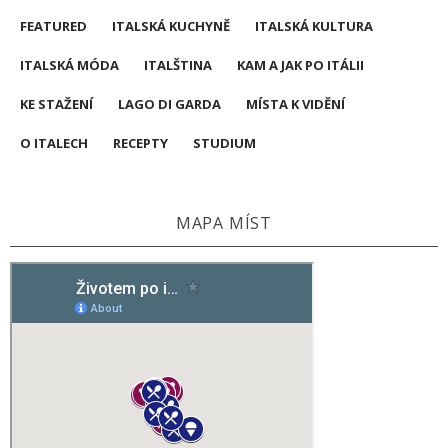
FEATURED
ITALSKÁ KUCHYNĚ
ITALSKÁ KULTURA
ITALSKÁ MÓDA
ITALŠTINA
KAM A JAK PO ITÁLII
KE STAŽENÍ
LAGO DI GARDA
MÍSTA K VIDĚNÍ
O ITALECH
RECEPTY
STUDIUM
MAPA MÍST