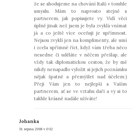
že se shodujeme na chování Italů v tomhle
smyslu. Mám to naprosto stejně s
partnerem, jak popisujete vy. Vidí věci
úplně jinak než jsem je byla zvyklá vnímat
já a co ještě více oceňuji je upřímnost.
Nejsou zvyklí jen na komplimenty, ale umí
i zcela upřímně říct, když vám třeba něco
nesedne či uděláte v něčem přešlap, ale
vždy tak diplomatickou cestou, že by mě
nikdy nenapadlo vyložit si jejich poznámku
nějak špatně a přemýšlet nad účelem:)
Přeji Vám jen to nejlepší s Vaším
partnerem, ať se ve vztahu daří a vy si to
takhle krásně nadále užíváte!
Johanka
31. srpna 2018 v 0:12