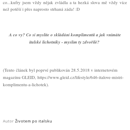
co...kufry jsem vždy nějak zvládla a ta hezká slova mě vždy více
než potěší i přes naprosto strhaná záda! :D
A co vy? Co si myslíte o skládání komplimentů a jak vnímáte
italské lichotníky - myslím ty zdvořilé?
(Tento
článek byl poprvé publikován 28.5.2018 v internetovém
magazínu GLEID
,
https://www.gleid.cz/lifestyle/646-italove-mistri-
komplimentu-a-lichotek
).
Autor
Životem po italsku