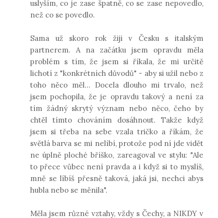
uslyším, co je zase špatně, co se zase nepovedlo,
než co se povedlo.
Sama už skoro rok žiji v Česku s italským
partnerem. A na začátku jsem opravdu měla
problém s tím, že jsem si říkala, že mi určitě
lichotí z "konkrétních důvodů" - aby si užil nebo z
toho něco měl... Docela dlouho mi trvalo, než
jsem pochopila, že je opravdu takový a není za
tím žádný skrytý význam nebo něco, čeho by
chtěl tímto chováním dosáhnout. Takže když
jsem si třeba na sebe vzala tričko a říkám, že
světlá barva se mi nelíbí, protože pod ní jde vidět
ne úplně ploché bříško, zareagoval ve stylu: "Ale
to přece vůbec není pravda a i když si to myslíš,
mně se líbíš přesně taková, jaká jsi, nechci abys
hubla nebo se měnila".
Měla jsem různé vztahy, vždy s Čechy, a NIKDY v