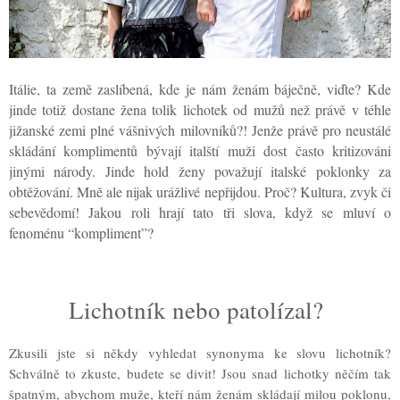
Itálie, ta země zaslíbená, kde je nám ženám báječně, viďte? Kde
jinde totiž dostane žena tolik lichotek od mužů než právě v téhle
jižanské zemi plné vášnivých milovníků?! Jenže právě pro neustálé
skládání komplimentů bývají italští muži dost často kritizováni
jinými národy. Jinde hold ženy považují italské poklonky za
obtěžování. Mně ale nijak urážlivé nepřijdou. Proč? Kultura, zvyk či
sebevědomí! Jakou roli hrají tato tři slova, když se mluví o
fenoménu “kompliment”?
Lichotník nebo patolízal?
Zkusili jste si někdy vyhledat synonyma ke slovu lichotník?
Schválně to zkuste, budete se divit! Jsou snad lichotky něčím tak
špatným, abychom muže, kteří nám ženám skládají milou poklonu,