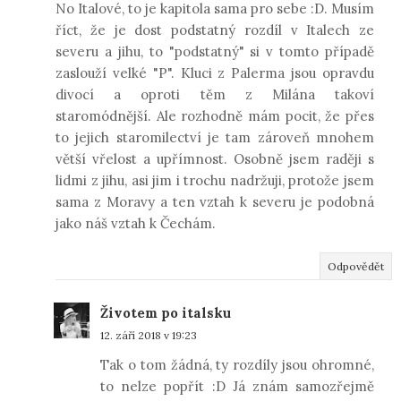
No Italové, to je kapitola sama pro sebe :D. Musím
říct, že je dost podstatný rozdíl v Italech ze
severu a jihu, to "podstatný" si v tomto případě
zaslouží velké "P". Kluci z Palerma jsou opravdu
divocí a oproti těm z Milána takoví
staromódnější. Ale rozhodně mám pocit, že přes
to jejich staromilectví je tam zároveň mnohem
větší vřelost a upřímnost. Osobně jsem raději s
lidmi z jihu, asi jim i trochu nadržuji, protože jsem
sama z Moravy a ten vztah k severu je podobná
jako náš vztah k Čechám.
Odpovědět
Životem po italsku
12. září 2018 v 19:23
Tak o tom žádná, ty rozdíly jsou ohromné,
to nelze popřít :D Já znám samozřejmě