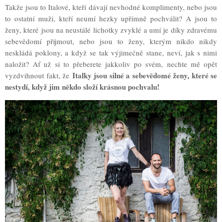
Takže jsou to Italové, kteří dávají nevhodné komplimenty, nebo jsou
to ostatní muži, kteří neumí hezky upřímně pochválit? A jsou to
ženy, které jsou na neustálé lichotky zvyklé a umí je díky zdravému
sebevědomí přijmout, nebo jsou to ženy, kterým nikdo nikdy
neskládá poklony, a když se tak výjimečně stane, neví, jak s nimi
naložit? Ať už si to přeberete jakkoliv po svém, nechte mě opět
Italky jsou silné a sebevědomé ženy, které se
vyzdvihnout fakt, že
nestydí, když jim někdo složí krásnou pochvalu!