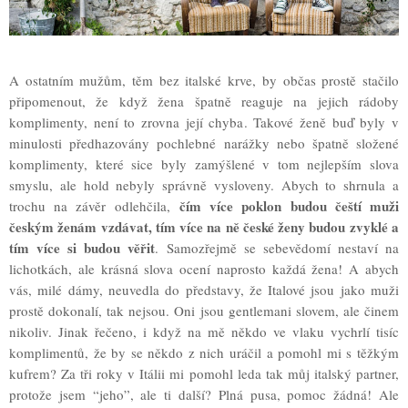
A ostatním mužům, těm bez italské krve, by občas prostě stačilo
připomenout, že když žena špatně reaguje na jejich rádoby
komplimenty, není to zrovna její chyba. Takové ženě buď byly v
minulosti předhazovány pochlebné narážky nebo špatně složené
komplimenty, které sice byly zamýšlené v tom nejlepším slova
smyslu, ale hold nebyly správně vysloveny. Abych to shrnula a
čím více poklon budou čeští muži
trochu na závěr odlehčila,
českým ženám vzdávat, tím více na ně české ženy budou zvyklé a
tím více si budou věřit
. Samozřejmě se sebevědomí nestaví na
lichotkách, ale krásná slova ocení naprosto každá žena! A abych
vás, milé dámy, neuvedla do představy, že Italové jsou jako muži
prostě dokonalí, tak nejsou. Oni jsou gentlemani slovem, ale činem
nikoliv. Jinak řečeno, i když na mě někdo ve vlaku vychrlí tisíc
komplimentů, že by se někdo z nich uráčil a pomohl mi s těžkým
kufrem? Za tři roky v Itálii mi pomohl leda tak můj italský partner,
protože jsem “jeho”, ale ti další? Plná pusa, pomoc žádná! Ale