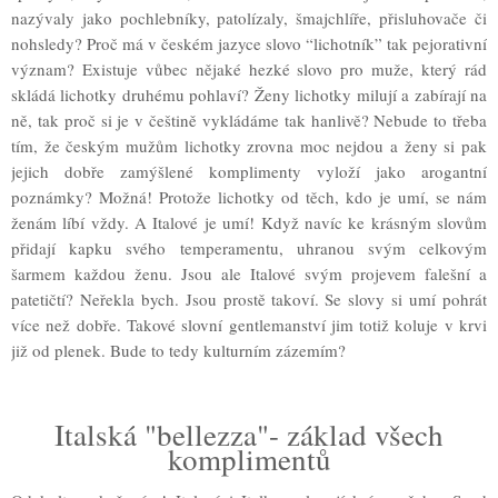
nazývaly jako pochlebníky, patolízaly, šmajchlíře, přisluhovače či
nohsledy? Proč má v českém jazyce slovo “lichotník” tak pejorativní
význam? Existuje vůbec nějaké hezké slovo pro muže, který rád
skládá lichotky druhému pohlaví? Ženy lichotky milují a zabírají na
ně, tak proč si je v češtině vykládáme tak hanlivě? Nebude to třeba
tím, že českým mužům lichotky zrovna moc nejdou a ženy si pak
jejich dobře zamýšlené komplimenty vyloží jako arogantní
poznámky? Možná! Protože lichotky od těch, kdo je umí, se nám
ženám líbí vždy. A Italové je umí! Když navíc ke krásným slovům
přidají kapku svého temperamentu, uhranou svým celkovým
šarmem každou ženu. Jsou ale Italové svým projevem falešní a
patetičtí? Neřekla bych. Jsou prostě takoví. Se slovy si umí pohrát
více než dobře. Takové slovní gentlemanství jim totiž koluje v krvi
již od plenek. Bude to tedy kulturním zázemím?
Italská "bellezza"- základ všech
komplimentů