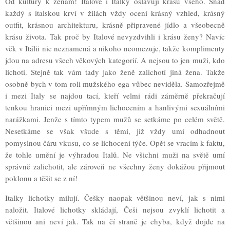
Od kultury k ženám! Italové i Italky oslavují krásu všeho. Snad
každý s italskou krví v žilách vždy ocení krásný vzhled, krásný
outfit, krásnou architekturu, krásně připravené jídlo a všeobecně
krásu života. Tak proč by Italové nevyzdvihli i krásu ženy? Navíc
věk v Itálii nic neznamená a nikoho neomezuje, takže komplimenty
jdou na adresu všech věkových kategorií. A nejsou to jen muži, kdo
lichotí. Stejně tak vám tady jako ženě zalichotí jiná žena. Takže
osobně bych v tom roli mužského ega vůbec neviděla. Samozřejmě
i mezi Italy se najdou tací, kteří velmi rádi záměrně překračují
tenkou hranici mezi upřímným lichocením a hanlivými sexuálními
narážkami. Jenže s tímto typem mužů se setkáme po celém světě.
Nesetkáme se však všude s těmi, již vždy umí odhadnout
pomyslnou čáru vkusu, co se lichocení týče. Opět se vracím k faktu,
že tohle umění je výhradou Italů. Ne všichni muži na světě umí
správně zalichotit, ale zároveň ne všechny ženy dokážou přijmout
poklonu a těšit se z ní!
Italky lichotky milují. Češky naopak většinou neví, jak s nimi
naložit. Italové lichotky skládají, Češi nejsou zvyklí lichotit a
většinou ani neví jak. Tak na čí straně je chyba, když dojde na