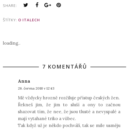
SHARE:
ŠTÍTKY:
O ITALECH
loading..
7 KOMENTÁŘŮ
Anna
26. června 2018 v 12:43
Mě vždycky hrozně rozčiluje přístup českých žen.
Řekneš jim, že jim to sluší a ony to začnou
shazovat tím, že nee, že jsou tlusté a nevyspalé a
mají vytahané triko a vůbec.
Tak když už je někdo pochválí, tak se mile usměju