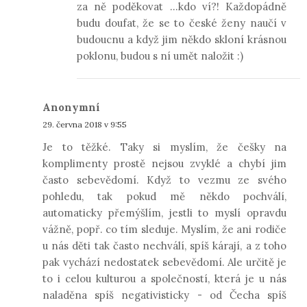
za ně poděkovat ...kdo ví?! Každopádně
budu doufat, že se to české ženy naučí v
budoucnu a když jim někdo skloní krásnou
poklonu, budou s ní umět naložit :)
Anonymní
29. června 2018 v 9:55
Je to těžké. Taky si myslím, že češky na
komplimenty prostě nejsou zvyklé a chybí jim
často sebevědomí. Když to vezmu ze svého
pohledu, tak pokud mě někdo pochválí,
automaticky přemýšlím, jestli to myslí opravdu
vážně, popř. co tím sleduje. Myslím, že ani rodiče
u nás děti tak často nechválí, spíš kárají, a z toho
pak vychází nedostatek sebevědomí. Ale určitě je
to i celou kulturou a společností, která je u nás
naladěna spíš negativisticky - od Čecha spíš