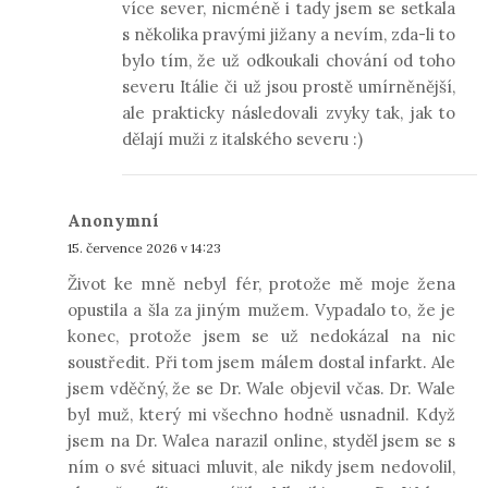
více sever, nicméně i tady jsem se setkala
s několika pravými jižany a nevím, zda-li to
bylo tím, že už odkoukali chování od toho
severu Itálie či už jsou prostě umírněnější,
ale prakticky následovali zvyky tak, jak to
dělají muži z italského severu :)
Anonymní
15. července 2026 v 14:23
Život ke mně nebyl fér, protože mě moje žena
opustila a šla za jiným mužem. Vypadalo to, že je
konec, protože jsem se už nedokázal na nic
soustředit. Při tom jsem málem dostal infarkt. Ale
jsem vděčný, že se Dr. Wale objevil včas. Dr. Wale
byl muž, který mi všechno hodně usnadnil. Když
jsem na Dr. Walea narazil online, styděl jsem se s
ním o své situaci mluvit, ale nikdy jsem nedovolil,