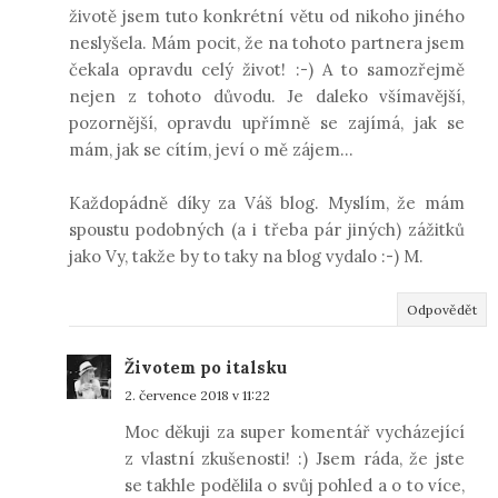
životě jsem tuto konkrétní větu od nikoho jiného
neslyšela. Mám pocit, že na tohoto partnera jsem
čekala opravdu celý život! :-) A to samozřejmě
nejen z tohoto důvodu. Je daleko všímavější,
pozornější, opravdu upřímně se zajímá, jak se
mám, jak se cítím, jeví o mě zájem...
Každopádně díky za Váš blog. Myslím, že mám
spoustu podobných (a i třeba pár jiných) zážitků
jako Vy, takže by to taky na blog vydalo :-) M.
Odpovědět
Životem po italsku
2. července 2018 v 11:22
Moc děkuji za super komentář vycházející
z vlastní zkušenosti! :) Jsem ráda, že jste
se takhle podělila o svůj pohled a o to více,