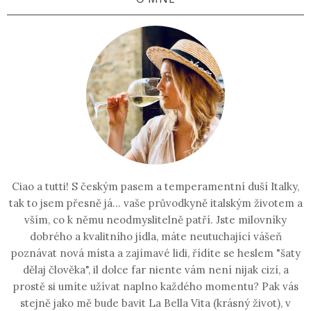
Ciao a tutti! S českým pasem a temperamentní duší Italky,
tak to jsem přesně já... vaše průvodkyně italským životem a
vším, co k němu neodmyslitelně patří. Jste milovníky
dobrého a kvalitního jídla, máte neutuchající vášeň
poznávat nová místa a zajímavé lidi, řídíte se heslem "šaty
dělaj člověka", il dolce far niente vám není nijak cizí, a
prostě si umíte užívat naplno každého momentu? Pak vás
stejně jako mě bude bavit La Bella Vita (krásný život), v